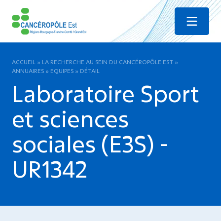
Menu
ACCUEIL
»
LA RECHERCHE AU SEIN DU CANCÉROPÔLE EST
»
ANNUAIRES
»
EQUIPES
»
DÉTAIL
Laboratoire Sport
et sciences
sociales (E3S) -
UR1342