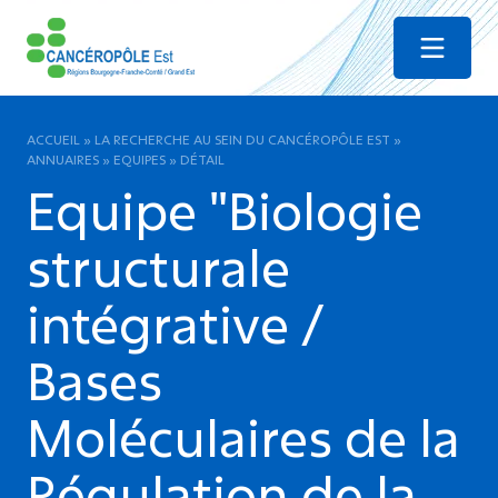
Menu
ACCUEIL
»
LA RECHERCHE AU SEIN DU CANCÉROPÔLE EST
»
ANNUAIRES
»
EQUIPES
»
DÉTAIL
Equipe "Biologie
structurale
intégrative /
Bases
Moléculaires de la
Régulation de la