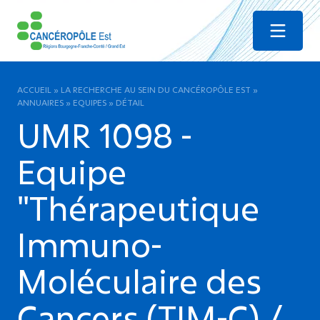
Menu
ACCUEIL
»
LA RECHERCHE AU SEIN DU CANCÉROPÔLE EST
»
ANNUAIRES
»
EQUIPES
»
DÉTAIL
UMR 1098 -
Equipe
"Thérapeutique
Immuno-
Moléculaire des
Cancers (TIM-C) /