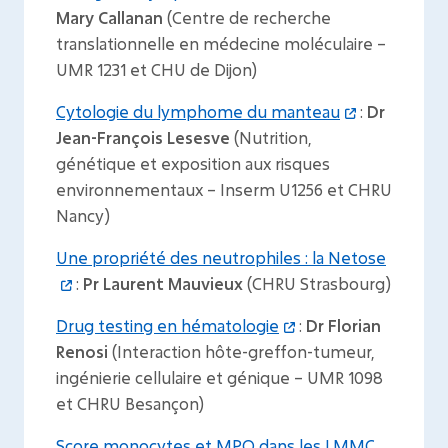
Mary Callanan
(Centre de recherche
translationnelle en médecine moléculaire –
UMR 1231 et CHU de Dijon)
Cytologie du lymphome du manteau
:
Dr
Jean-François Lesesve
(Nutrition,
génétique et exposition aux risques
environnementaux – Inserm U1256 et CHRU
Nancy)
Une propriété des neutrophiles : la Netose
:
Pr Laurent Mauvieux
(CHRU Strasbourg)
Drug testing en hématologie
:
Dr Florian
Renosi
(Interaction hôte-greffon-tumeur,
ingénierie cellulaire et génique – UMR 1098
et CHRU Besançon)
Score monocytes et MPO dans les LMMC