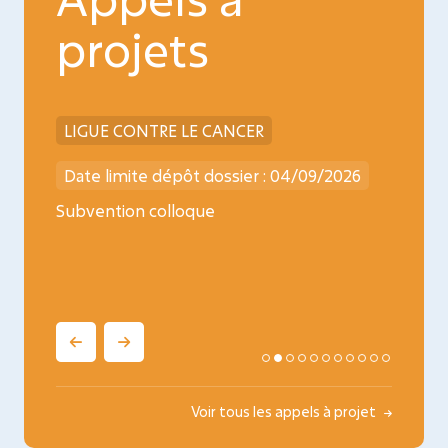
projets
LIGUE CONTRE LE CANCER
INCA
026
Date limite dépôt dossier : 04/09/2026
Date l
ncology
Subvention colloque
Médica
oncopé
Voir tous les appels à projet