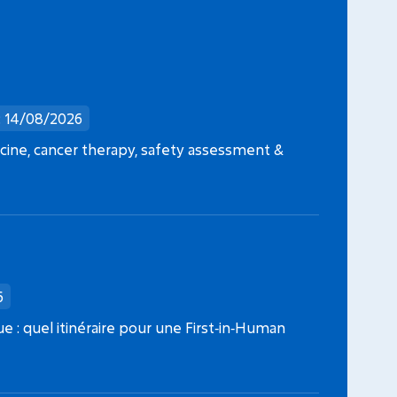
FONDATION ARC
CANC
: 14/08/2026
Date limite dépôt dossier : 09/09/2026
Date l
ine, cancer therapy, safety assessment &
Projets Fondation ARC 2026
Jeunes 
6
que : quel itinéraire pour une First‑in‑Human