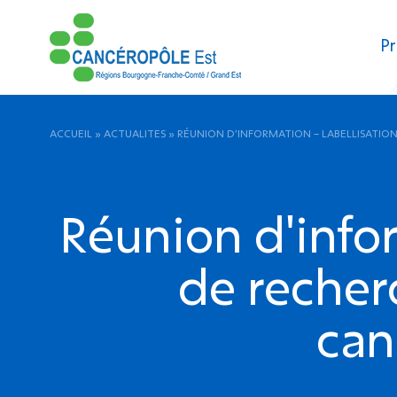
Pr
ACCUEIL
»
ACTUALITES
»
RÉUNION D’INFORMATION – LABELLISATIO
Réunion d'infor
de recher
can