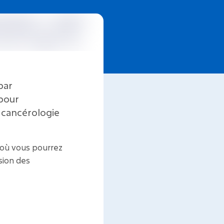
par
 pour
 cancérologie
 où vous pourrez
sion des