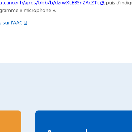
titutcancer.fr/apps/bbb/b/dzrwXLEB5nZAcZTt
, puis d’ind
togramme « microphone ».
s sur l’AAC