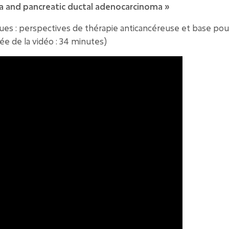
a and pancreatic ductal adenocarcinoma »
ques : perspectives de thérapie anticancéreuse et base pou
ée de la vidéo : 34 minutes
)