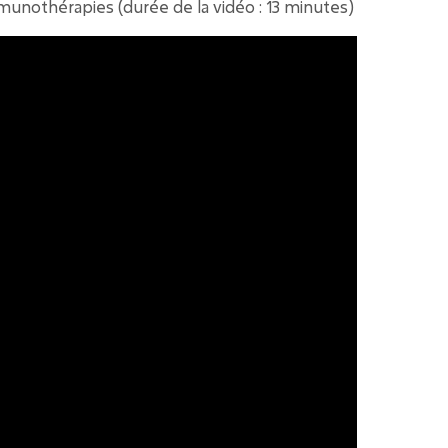
munothérapies (
durée de la vidéo : 13 minutes
)