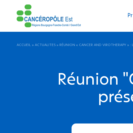
Pr
ACCUEIL
»
ACTUALITES
»
RÉUNION « CANCER AND VIROTHERAPY » : 
Réunion "C
prés