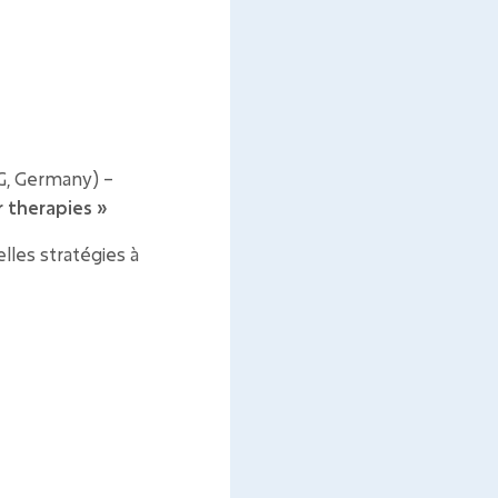
G, Germany) –
 therapies »
les stratégies à