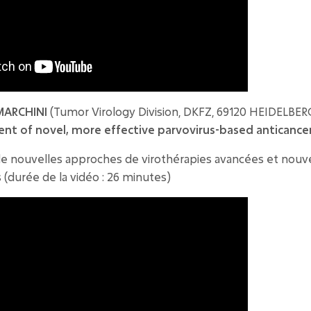
MARCHINI
(Tumor Virology Division, DKFZ, 69120 HEIDELBER
t of novel, more effective parvovirus-based anticancer
nouvelles approches de virothérapies avancées et nouvel
 (
durée de la vidéo : 26 minutes
)