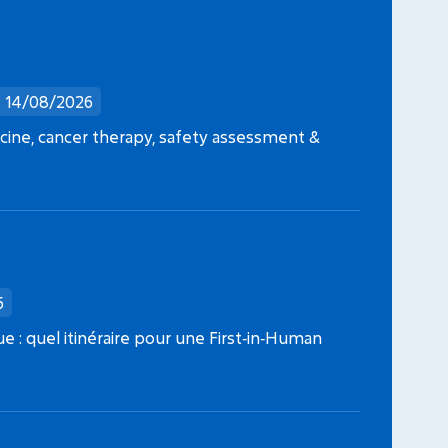
FONDATION ARC
CANC
: 14/08/2026
Date limite dépôt dossier : 09/09/2026
Date l
ine, cancer therapy, safety assessment &
Projets Fondation ARC 2026
Jeunes 
6
que : quel itinéraire pour une First‑in‑Human