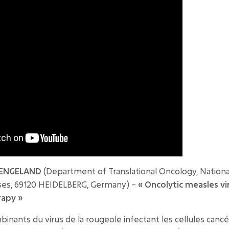
e ENGELAND
(Department of Translational Oncology, Nationa
ses, 69120 HEIDELBERG, Germany) –
« Oncolytic measles vi
apy »
inants du virus de la rougeole infectant les cellules canc