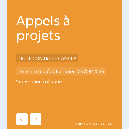
Appels à
projets
LIGUE CONTRE LE CANCER
INCA
026
Date limite dépôt dossier : 04/09/2026
Date l
ncology
Subvention colloque
Médica
oncopé