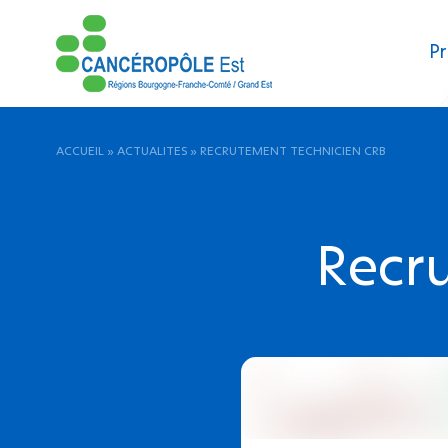
Pr
ACCUEIL
»
ACTUALITES
»
RECRUTEMENT TECHNICIEN CRB
Recr