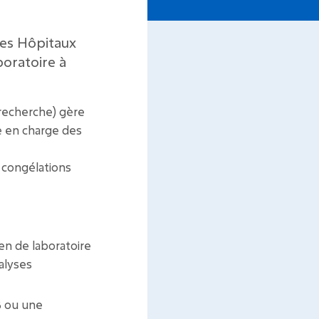
des Hôpitaux
boratoire à
 recherche) gère
e en charge des
 congélations
en de laboratoire
alyses
B ou une