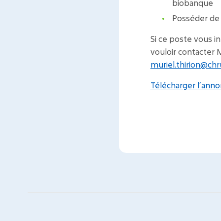
biobanque
Posséder de s
Si ce poste vous i
vouloir contacter 
muriel.thirion@chr
Télécharger l’ann