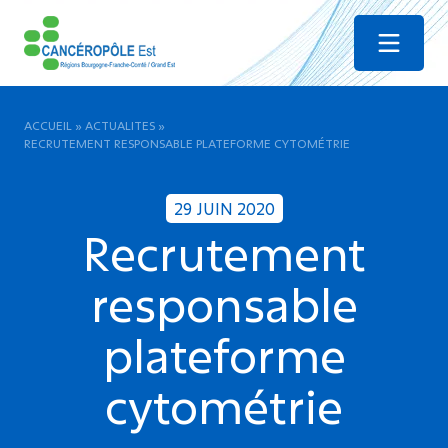
Menu
ACCUEIL
»
ACTUALITES
»
RECRUTEMENT RESPONSABLE PLATEFORME CYTOMÉTRIE
29 JUIN 2020
Recrutement
responsable
plateforme
cytométrie