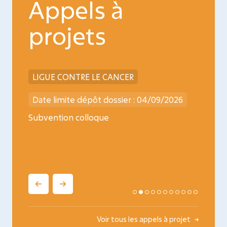
Appels à
projets
LIGUE CONTRE LE CANCER
INCA
026
Date limite dépôt dossier : 04/09/2026
Date l
ncology
Subvention colloque
Médica
oncopé
Voir tous les appels à projet