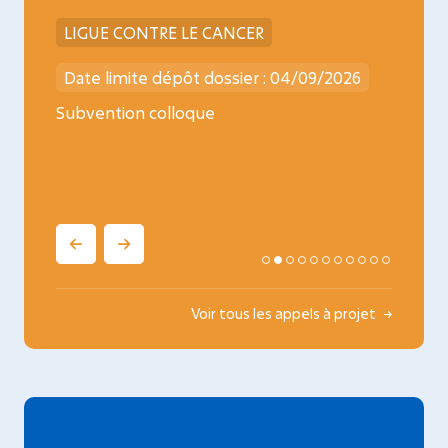
LIGUE CONTRE LE CANCER
INCA
026
Date limite dépôt dossier : 04/09/2026
Date l
ncology
Subvention colloque
Médica
oncopé
Voir tous les appels à projet