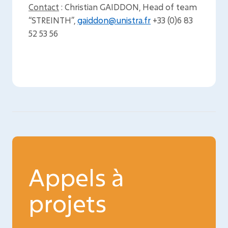
Contact
: Christian GAIDDON, Head of team
“STREINTH”,
gaiddon@unistra.fr
+33 (0)6 83
52 53 56
Appels à
projets