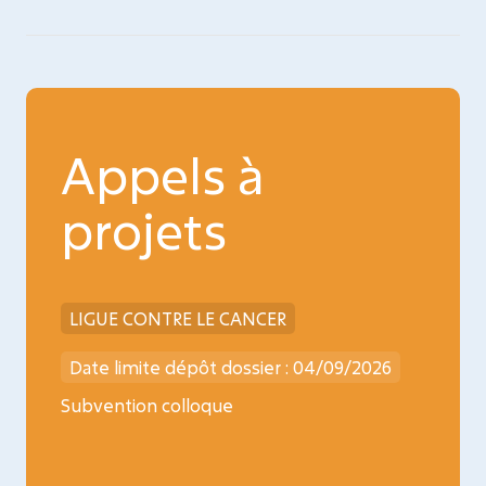
Appels à
projets
LIGUE CONTRE LE CANCER
INCA
026
Date limite dépôt dossier : 04/09/2026
Date l
ncology
Subvention colloque
Médica
oncopé