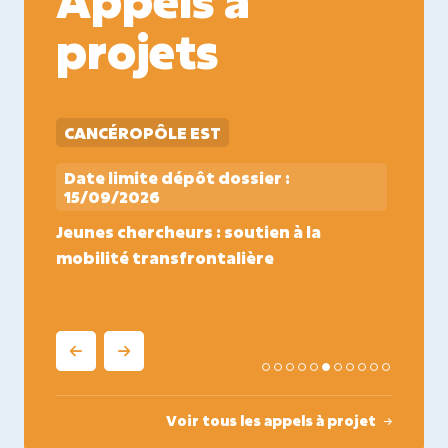
projets
CANCÉROPÔLE EST
FOND
Date limite dépôt dossier :
Date 
15/09/2026
15/09
Jeunes chercheurs : soutien à la
Post-d
mobilité transfrontalière
Voir tous les appels à projet