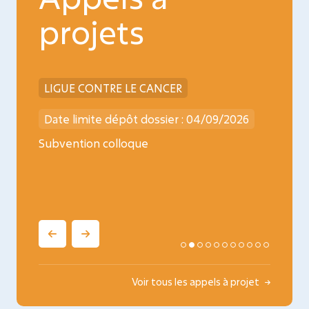
projets
LIGUE CONTRE LE CANCER
INCA
026
Date limite dépôt dossier : 04/09/2026
Date l
ncology
Subvention colloque
Médica
oncopé
Voir tous les appels à projet