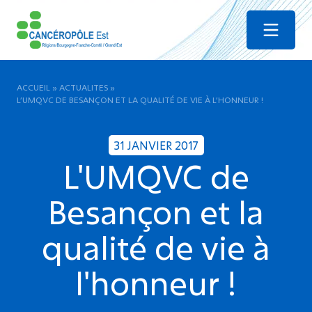
Menu
ACCUEIL
»
ACTUALITES
»
L’UMQVC DE BESANÇON ET LA QUALITÉ DE VIE À L’HONNEUR !
31 JANVIER 2017
L'UMQVC de
Besançon et la
qualité de vie à
l'honneur !