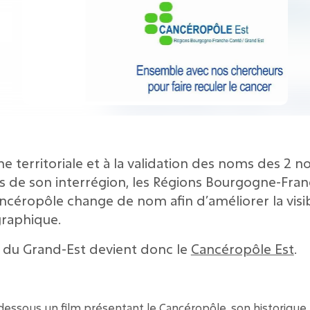
me territoriale et à la validation des noms des 2 n
s de son interrégion, les Régions Bourgogne-Fra
ancéropôle change de nom afin d’améliorer la visib
raphique.
 du Grand-Est devient donc le
Cancéropôle Est
.
dessous un film présentant le Cancéropôle, son historiqu