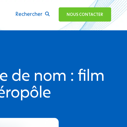
Rechercher
ok
NOUS CONTACTER
 de nom : film
éropôle