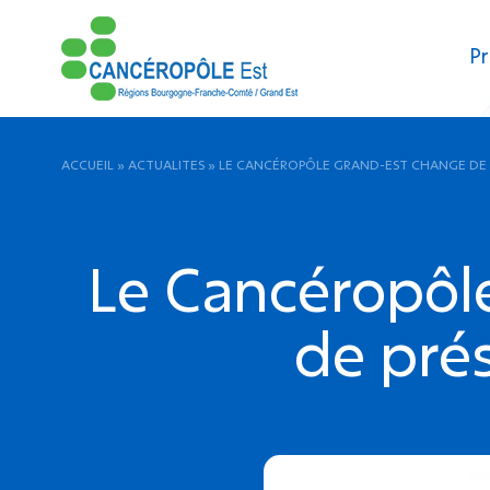
Pr
ACCUEIL
»
ACTUALITES
»
LE CANCÉROPÔLE GRAND-EST CHANGE DE 
Le Cancéropôl
de pré