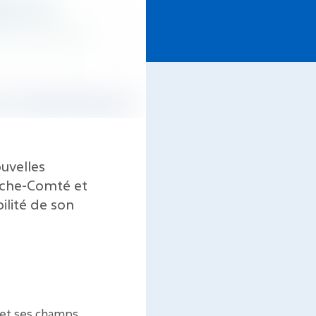
ouvelles
nche-Comté et
ilité de son
e et ses champs