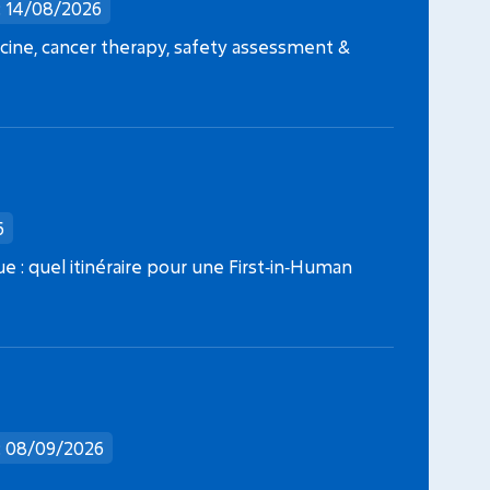
: 14/08/2026
Date limite dépôt dossier : 09/09/2026
Date l
ine, cancer therapy, safety assessment &
Projets Fondation ARC 2026
Jeunes 
6
que : quel itinéraire pour une First‑in‑Human
: 08/09/2026