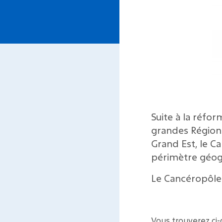
Suite à la réfor
grandes Région
Grand Est, le C
périmètre géog
Le Cancéropôle
Vous trouverez ci-