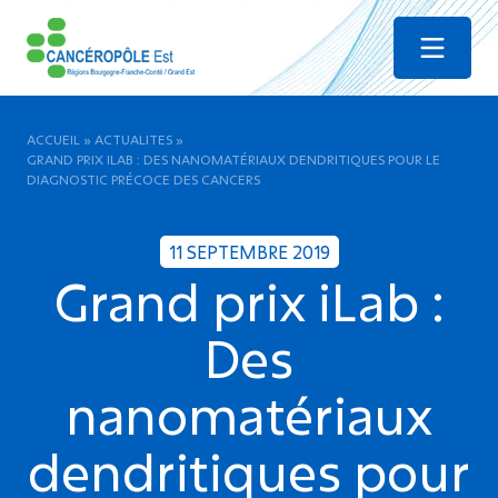
Menu
ACCUEIL
»
ACTUALITES
»
GRAND PRIX ILAB : DES NANOMATÉRIAUX DENDRITIQUES POUR LE
DIAGNOSTIC PRÉCOCE DES CANCERS
11 SEPTEMBRE 2019
Grand prix iLab :
Des
nanomatériaux
dendritiques pour