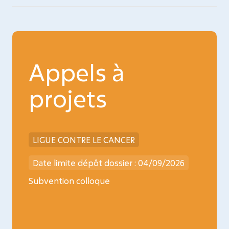
Appels à
projets
LIGUE CONTRE LE CANCER
INCA
026
Date limite dépôt dossier : 04/09/2026
Date l
ncology
Subvention colloque
Médica
oncopé