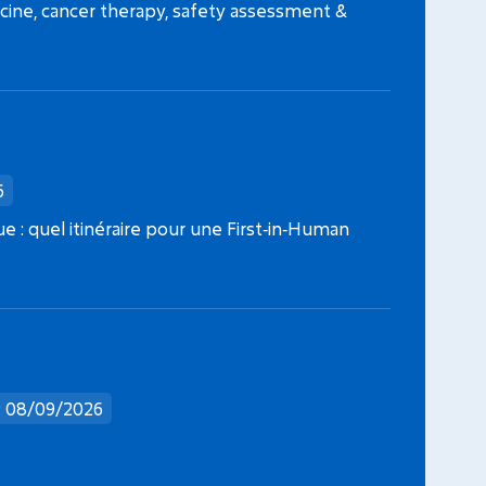
ine, cancer therapy, safety assessment &
Projets Fondation ARC 2026
Jeunes 
6
que : quel itinéraire pour une First‑in‑Human
: 08/09/2026