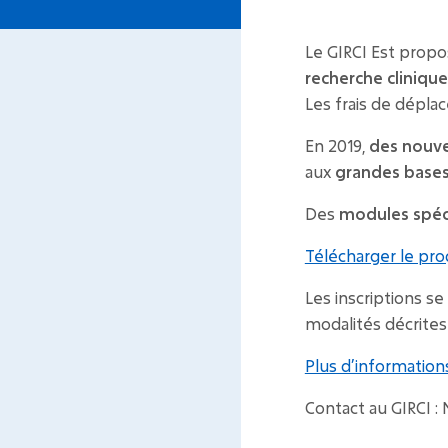
Le GIRCI Est prop
recherche cliniqu
Les frais de dépla
En 2019,
des nouve
aux
grandes base
Des
modules spéci
Télécharger le pr
Les inscriptions s
modalités décrites
Plus d’information
Contact au GIRCI :