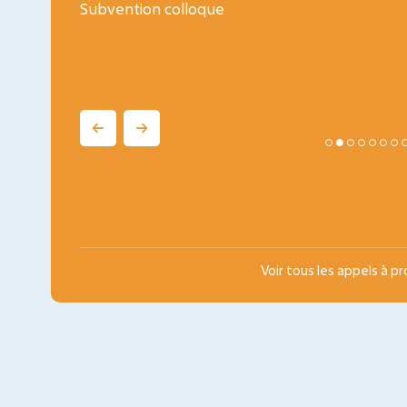
ogy
Subvention colloque
Voir tous les appels à p