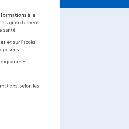
s
formations à la
nels gratuitement.
e santé.
ues
et sur l’accès
roposées.
programmés.
mations, selon les