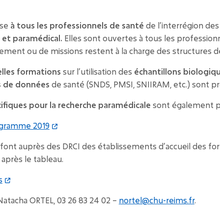
ose
à tous les professionnels de santé
de l’interrégion de
e et paramédical.
Elles sont ouvertes à tous les profession
cement ou de missions restent à la charge des structures d
lles formations
sur l’utilisation des
échantillons biologiq
s de données
de santé (SNDS, PMSI, SNIIRAM, etc.) sont p
fiques pour la recherche paramédicale
sont également 
ogramme 2019
e font auprès des DRCI des établissements d’accueil des for
 après le tableau.
s
 Natacha ORTEL, 03 26 83 24 02 –
nortel@chu-reims.fr
.