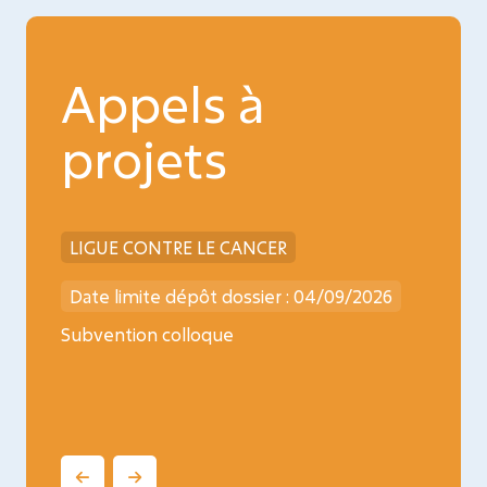
Appels à
projets
LIGUE CONTRE LE CANCER
INCA
026
Date limite dépôt dossier : 04/09/2026
Date l
ncology
Subvention colloque
Médica
oncopé