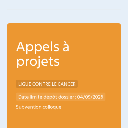
Appels à
projets
LIGUE CONTRE LE CANCER
INCA
026
Date limite dépôt dossier : 04/09/2026
Date l
ncology
Subvention colloque
Médica
oncopé