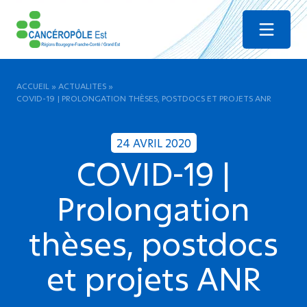
Menu
ACCUEIL
»
ACTUALITES
»
COVID-19 | PROLONGATION THÈSES, POSTDOCS ET PROJETS ANR
24 AVRIL 2020
COVID-19 |
Prolongation
thèses, postdocs
et projets ANR