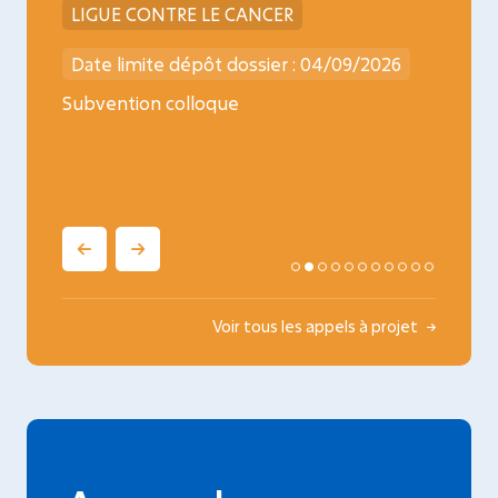
LIGUE CONTRE LE CANCER
INCA
026
Date limite dépôt dossier : 04/09/2026
Date l
ncology
Subvention colloque
Médica
oncopé
Voir tous les appels à projet