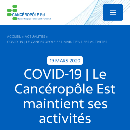
Menu
ACCUEIL
»
ACTUALITES
»
COVID-19 | LE CANCÉROPÔLE EST MAINTIENT SES ACTIVITÉS
19 MARS 2020
COVID-19 | Le
Cancéropôle Est
maintient ses
activités