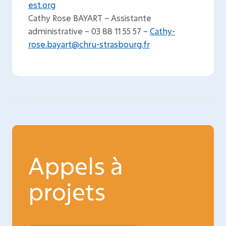
est.org
Cathy Rose BAYART – Assistante
administrative – 03 88 11 55 57 –
Cathy-
rose.bayart@chru-strasbourg.fr
Appels à
projets