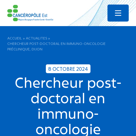
Menu
ACCUEIL
»
ACTUALITES
»
CHERCHEUR POST-DOCTORAL EN IMMUNO-ONCOLOGIE
PRÉCLINIQUE, DIJON
8 OCTOBRE 2024
Chercheur post-
doctoral en
immuno-
oncologie