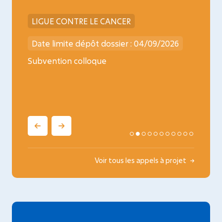
LIGUE CONTRE LE CANCER
INCA
026
Date limite dépôt dossier : 04/09/2026
Date l
ncology
Subvention colloque
Médica
oncopé
Voir tous les appels à projet