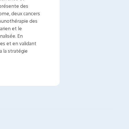
 présente des
stome, deux cancers
mmunothérapie des
rien et le
alisée. En
s et en validant
 la stratégie