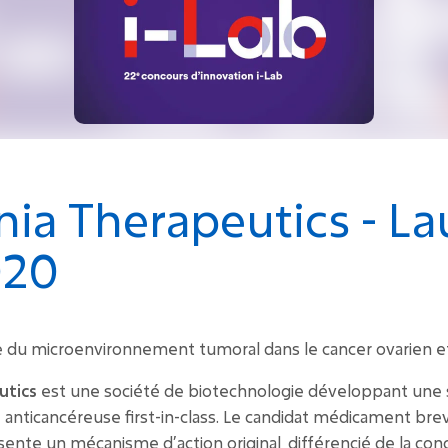
a Therapeutics - Lau
020
e du microenvironnement tumoral dans le cancer ovarien et
utics
est une société de biotechnologie développant une 
nticancéreuse first-in-class. Le candidat médicament breve
ente un mécanisme d’action original, différencié de la con