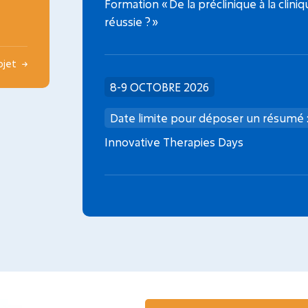
Formation « De la préclinique à la clini
réussie ? »
rojet
8-9 OCTOBRE 2026
Date limite pour déposer un résumé 
Innovative Therapies Days