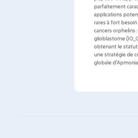
parfaitement carac
applications poten
rares à fort besoi
cancers orphelins 
glioblastome (IO_
obtenant le statu
une stratégie de co
globale d’Apmonia