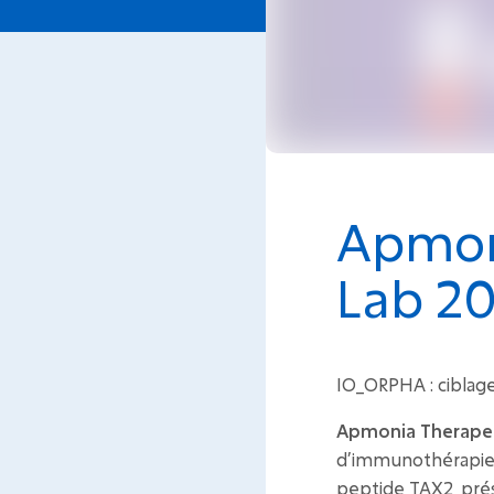
Apmoni
Lab 2
IO_ORPHA : ciblag
Apmonia Therape
d’immunothérapie a
peptide TAX2, prés