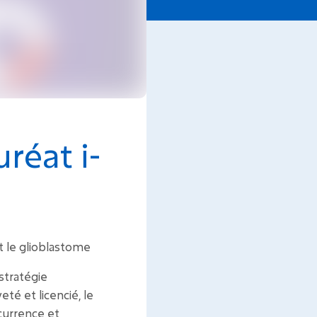
réat i-
 le glioblastome
stratégie
té et licencié, le
currence et