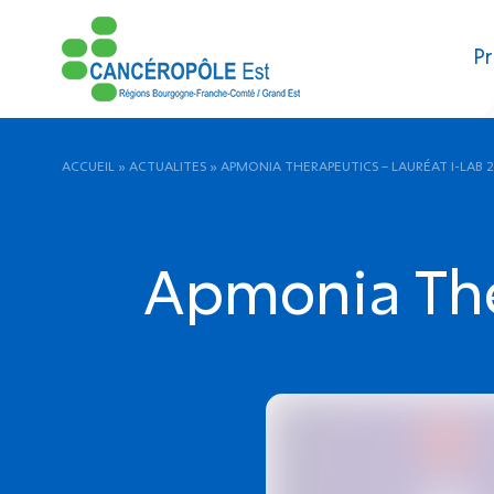
Pr
ACCUEIL
»
ACTUALITES
»
APMONIA THERAPEUTICS – LAURÉAT I-LAB 
Apmonia Ther