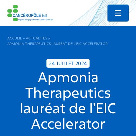
Menu
ACCUEIL
»
ACTUALITES
»
APMONIA THERAPEUTICS LAURÉAT DE L’EIC ACCELERATOR
24 JUILLET 2024
Apmonia
Therapeutics
lauréat de l'EIC
Accelerator