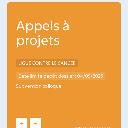
Appels à
projets
LIGUE CONTRE LE CANCER
INCA
026
Date limite dépôt dossier : 04/09/2026
Date l
ncology
Subvention colloque
Médica
oncopé