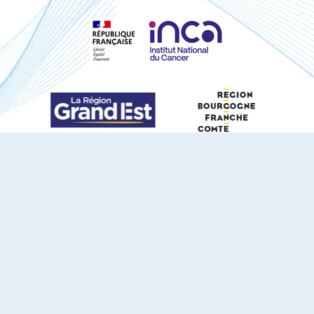
S'ABONNER À NOTRE NEWSLETTER
DOCUMENTS TÉLÉCHARGEABLES
Youtube
X
Linkedin
eSCAPE
Mentions légales
Contact