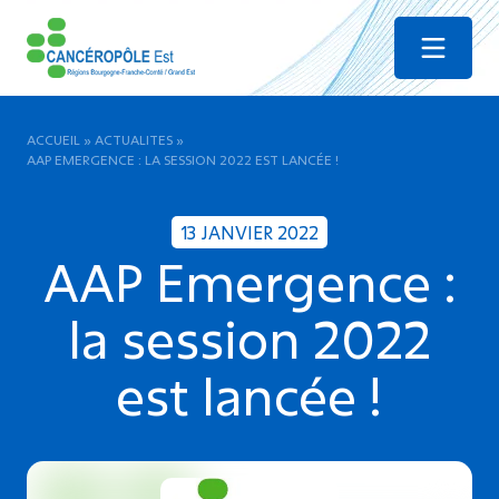
Menu
ACCUEIL
»
ACTUALITES
»
AAP EMERGENCE : LA SESSION 2022 EST LANCÉE !
13 JANVIER 2022
AAP Emergence :
la session 2022
est lancée !