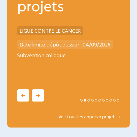
projets
LIGUE CONTRE LE CANCER
INCA
026
Date limite dépôt dossier : 04/09/2026
Date l
ncology
Subvention colloque
Médica
oncopé
Voir tous les appels à projet