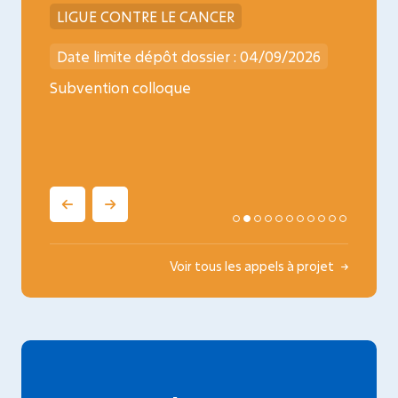
LIGUE CONTRE LE CANCER
INCA
026
Date limite dépôt dossier : 04/09/2026
Date l
ncology
Subvention colloque
Médica
oncopé
Voir tous les appels à projet