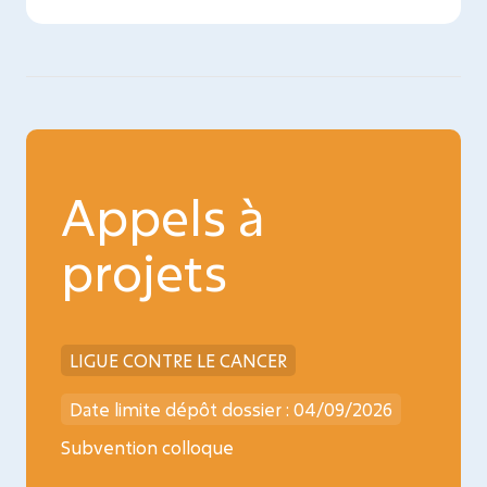
Appels à
projets
LIGUE CONTRE LE CANCER
INCA
026
Date limite dépôt dossier : 04/09/2026
Date l
ncology
Subvention colloque
Médica
oncopé