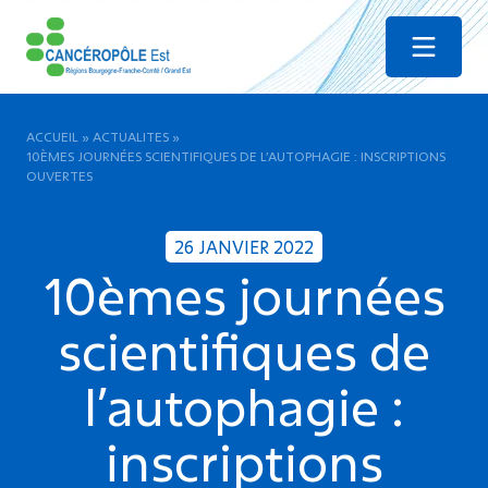
Menu
ACCUEIL
»
ACTUALITES
»
10ÈMES JOURNÉES SCIENTIFIQUES DE L’AUTOPHAGIE : INSCRIPTIONS
OUVERTES
26 JANVIER 2022
10èmes journées
scientifiques de
l’autophagie :
inscriptions