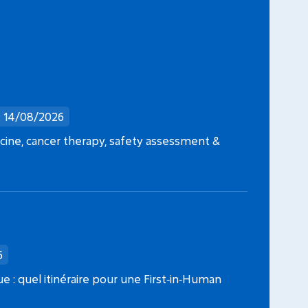
FONDATION ARC
CANC
: 14/08/2026
Date limite dépôt dossier : 09/09/2026
Date l
ine, cancer therapy, safety assessment &
Projets Fondation ARC 2026
Jeunes 
6
que : quel itinéraire pour une First‑in‑Human