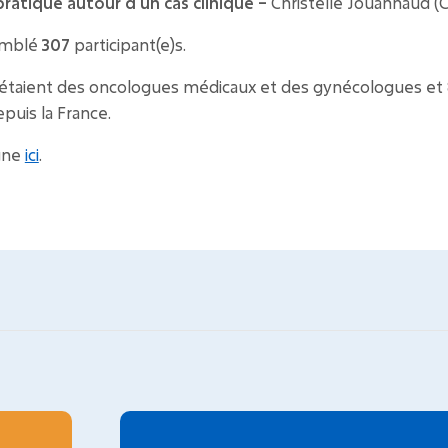
ratique autour d’un cas clinique –
Christelle Jouannaud (
emblé
307
participant(e)s.
 étaient des oncologues médicaux et des gynécologues et
puis la France.
igne
ici
.