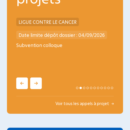
 LE CANCER
INCA
pôt dossier : 04/09/2026
Date limite dépôt dossier : 
loque
Médicaments de thérapie inn
oncopédiatrie
Voir tous les appels à projet