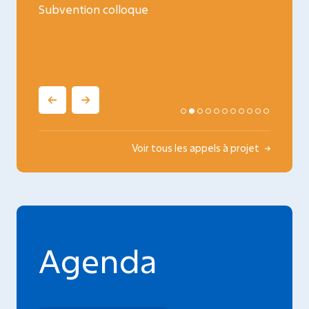
ncology
Subvention colloque
Médica
oncopé
Voir tous les appels à projet
Agenda