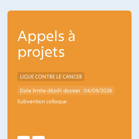
Appels à
projets
LIGUE CONTRE LE CANCER
INCA
026
Date limite dépôt dossier : 04/09/2026
Date l
ncology
Subvention colloque
Médica
oncopé