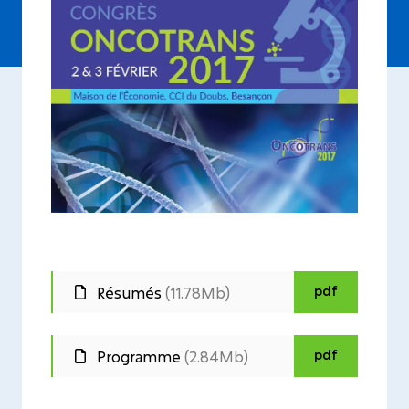
pdf
Résumés
(11.78Mb)
pdf
Programme
(2.84Mb)