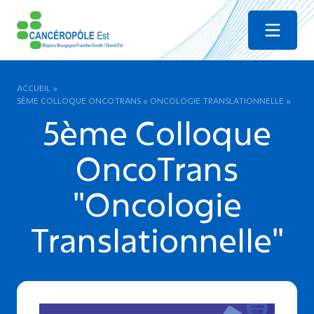
Menu
ACCUEIL
»
5ÈME COLLOQUE ONCOTRANS « ONCOLOGIE TRANSLATIONNELLE »
5ème Colloque
OncoTrans
"Oncologie
Translationnelle"