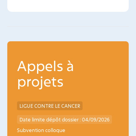
Appels à
projets
LIGUE CONTRE LE CANCER
INCA
026
Date limite dépôt dossier : 04/09/2026
Date l
ncology
Subvention colloque
Médica