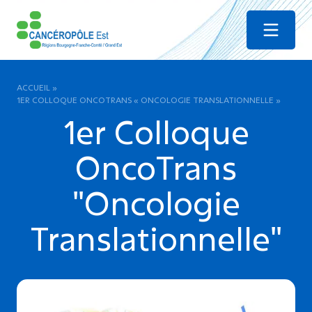
Menu
ACCUEIL
»
1ER COLLOQUE ONCOTRANS « ONCOLOGIE TRANSLATIONNELLE »
1er Colloque
OncoTrans
"Oncologie
Translationnelle"